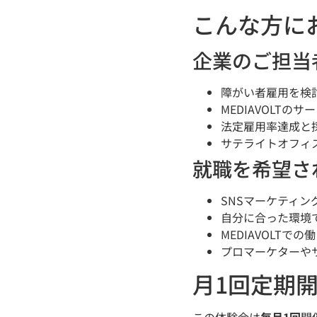
こんな方に
企業のご担当
障がい者雇用を検
MEDIAVOLT
法定雇用率達成と
サテライトオフィ
就職を希望さ
SNSマーケティ
自分に合った環境
MEDIAVOLTで
プロマーケターや
月1回定期
この体験会は
毎月1回
開