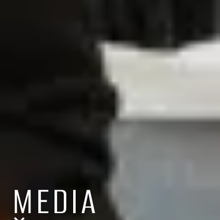
MEDIA